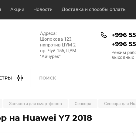
я
Акции
Новости
Доставка и способы оплаты
Адреса:
+996 553
Шопокова 123,
+996 554
напротив ЦУМ 2
пр. Чуй 155, ЦУМ
Режим работ
"Айчурек"
выходных
ЕТРЫ
Запчасти для смартфонов
Сенсора
Сенсора для Hu
р на Huawei Y7 2018