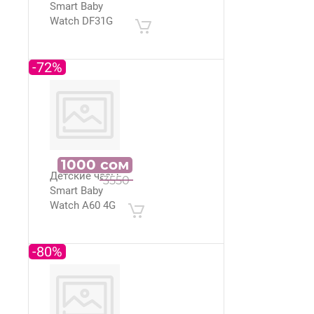
Smart Baby
Watch DF31G
-72%
1000
сом
Детские часы
3550
Smart Baby
Watch A60 4G
-80%