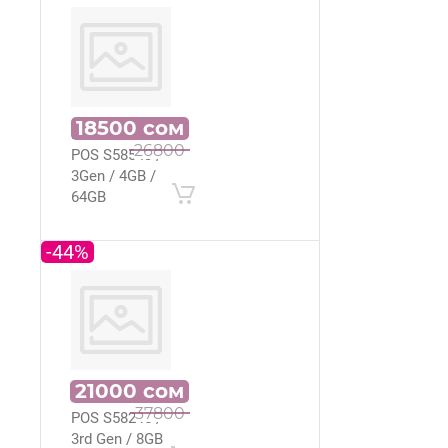
18500
сом
Моноблок
26800
POS S585 I3 /
3Gen / 4GB /
64GB
-44%
21000
сом
Моноблок
37800
POS S582 i5 /
3rd Gen / 8GB