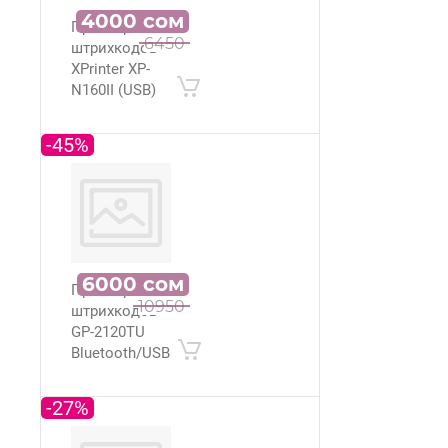
4000
сом
Принтер
6450
штрихкодов
XPrinter XP-
N160II (USB)
-45%
6000
сом
Принтер
10950
штрихкодов
GP-2120TU
Bluetooth/USB
-27%