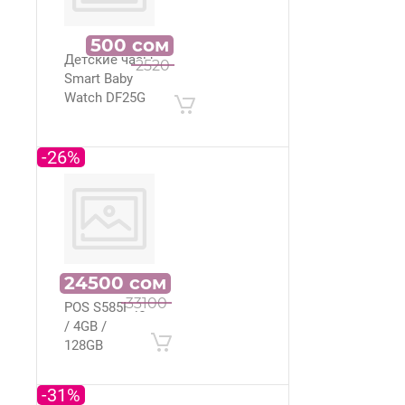
500
сом
Детские часы
2520
Smart Baby
Watch DF25G
-26%
24500
сом
Моноблок
33100
POS S585P i5
/ 4GB /
128GB
-31%