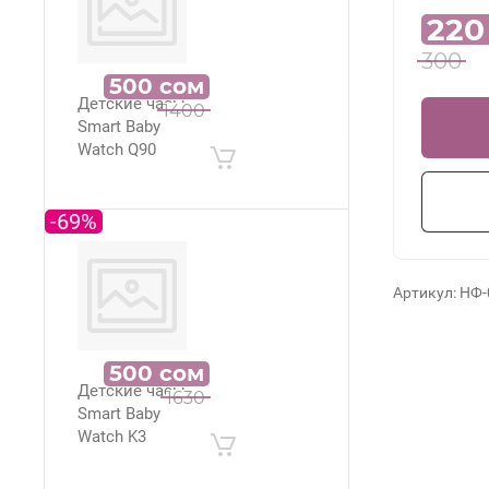
220
300
500
сом
Детские часы
1400
Smart Baby
Watch Q90
-69%
Артикул:
НФ-
500
сом
Детские часы
1630
Smart Baby
Watch K3