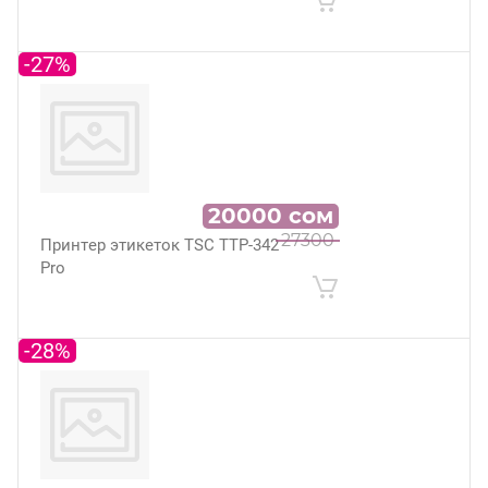
-27%
20000
сом
27300
Принтер этикеток TSC TTP-342
Pro
-28%