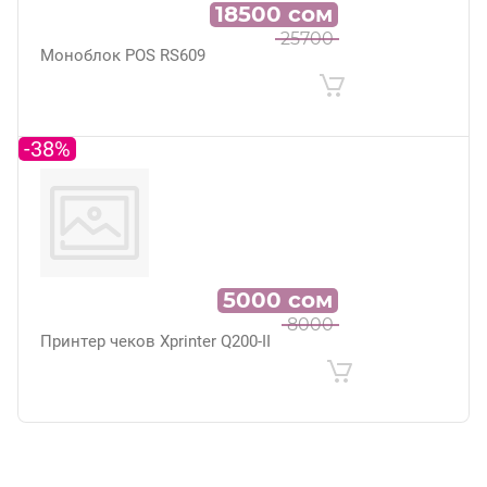
18500
сом
25700
Моноблок POS RS609
-38%
5000
сом
8000
Принтер чеков Xprinter Q200-II