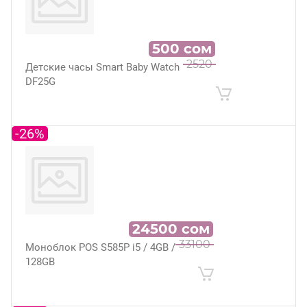
500
сом
2520
Детские часы Smart Baby Watch
DF25G
-26%
24500
сом
33100
Моноблок POS S585P i5 / 4GB /
128GB