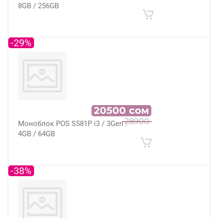
8GB / 256GB
-29%
20500
сом
28900
Моноблок POS S581P i3 / 3Gen /
4GB / 64GB
-38%