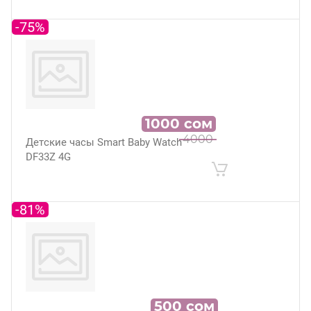
-75%
1000
сом
4000
Детские часы Smart Baby Watch
DF33Z 4G
-81%
500
сом