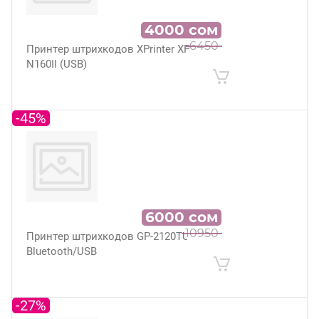
4000
сом
6450
Принтер штрихкодов XPrinter XP-
N160II (USB)
-45%
6000
сом
10950
Принтер штрихкодов GP-2120TU
Bluetooth/USB
-27%