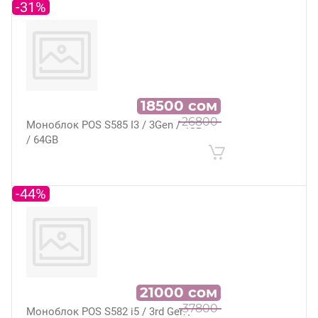
-31%
18500
сом
26800
Моноблок POS S585 I3 / 3Gen / 4GB
/ 64GB
-44%
21000
сом
37800
Моноблок POS S582 i5 / 3rd Gen /