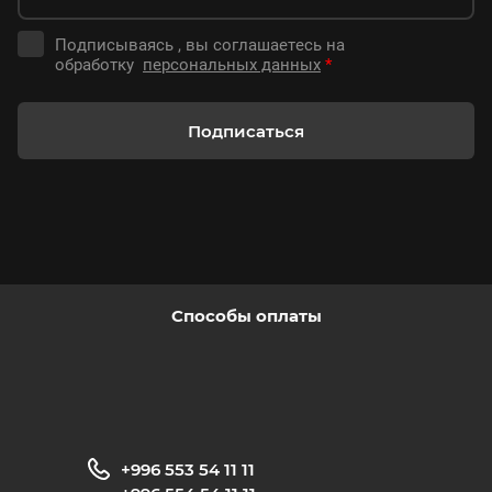
-44%
Подписываясь , вы соглашаетесь на
обработку
персональных данных
*
Подписаться
21000
сом
37800
Моноблок POS S582 i5 / 3rd Gen /
8GB / 256GB
Способы оплаты
-29%
+996 553 54 11 11
20500
сом