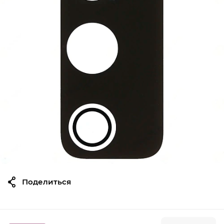
Принтер этикеток TSC TTP-342
Pro
-28%
18500
сом
25700
Моноблок POS RS609
-38%
Поделиться