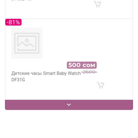
-81%
500
сом
2600
Детские часы Smart Baby Watch
DF31G
-72%
.