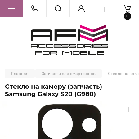
0
Главная
Запчасти для смартфонов
Стекло на каме
Стекло на камеру (запчасть)
-27%
Samsung Galaxy S20 (G980)
20000
сом
27300