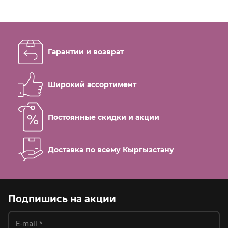
24500
сом
Гарантии и возврат
33100
Моноблок POS S585P i5 / 4GB /
128GB
Широкий ассортимент
-31%
Постоянные скидки и акции
Доставка по всему Кыргызстану
18500
сом
Подпишись на акции
26800
Моноблок POS S585 I3 / 3Gen / 4GB
/ 64GB