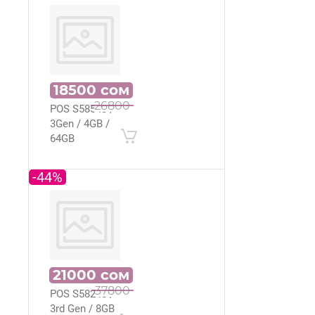
18500
сом
Моноблок
26800
POS S585 I3 /
3Gen / 4GB /
64GB
-44%
21000
сом
Моноблок
37800
POS S582 i5 /
3rd Gen / 8GB