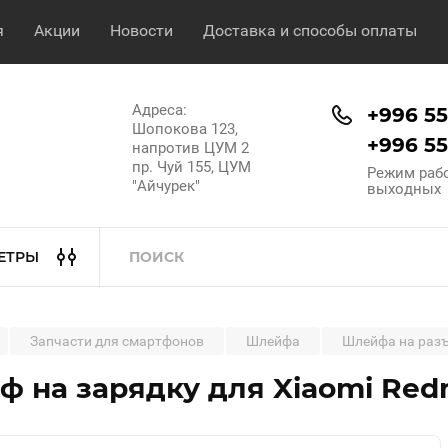
я
Акции
Новости
Доставка и способы оплаты
Адреса:
+996 553
Шопокова 123,
+996 554
напротив ЦУМ 2
пр. Чуй 155, ЦУМ
Режим работ
"Айчурек"
выходных
ЕТРЫ
Запчасти для смартфонов
Шлейфа
Шлейфа на раз
 на зарядку для Xiaomi Redm