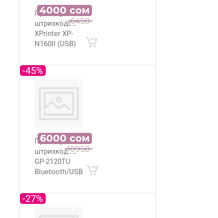
4000
сом
Принтер
6450
штрихкодов
XPrinter XP-
N160II (USB)
-45%
6000
сом
Принтер
10950
штрихкодов
GP-2120TU
Bluetooth/USB
-27%