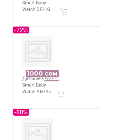
Smart Baby
Watch DF31G
-72%
1000
сом
Детские часы
3550
Smart Baby
Watch A60 4G
-80%