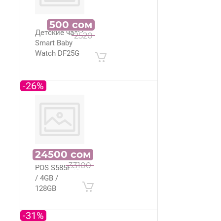
500
сом
Детские часы
2520
Smart Baby
Watch DF25G
-26%
24500
сом
Моноблок
33100
POS S585P i5
/ 4GB /
128GB
-31%