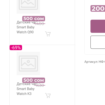
200
500
сом
Детские часы
1400
Smart Baby
Watch Q90
-69%
Артикул:
НФ-
500
сом
Детские часы
1630
Smart Baby
Watch K3