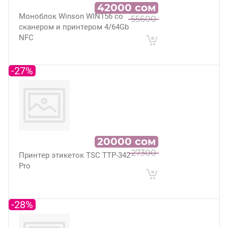
42000
сом
Моноблок Winson WIN156 со
55600
сканером и принтером 4/64Gb
NFC
-27%
20000
сом
27300
Принтер этикеток TSC TTP-342
Pro
-28%