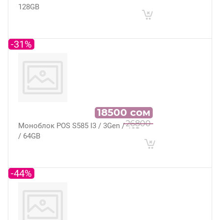
128GB
-31%
18500
сом
26800
Моноблок POS S585 I3 / 3Gen / 4GB
/ 64GB
-44%