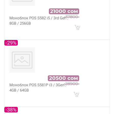
21000
сом
37800
Моноблок POS S582 i5 / 3rd Gen /
8GB / 256GB
-29%
20500
сом
28900
Моноблок POS S581P i3 / 3Gen /
4GB / 64GB
-38%