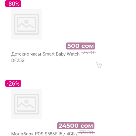
-80%
500
сом
2520
Детские часы Smart Baby Watch
DF25G
-26%
24500
сом
33100
Моноблок POS S585P i5 / 4GB /