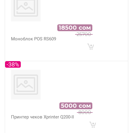
18500
сом
25700
Моноблок POS RS609
-38%
5000
сом
8000
Принтер чеков Xprinter Q200-II