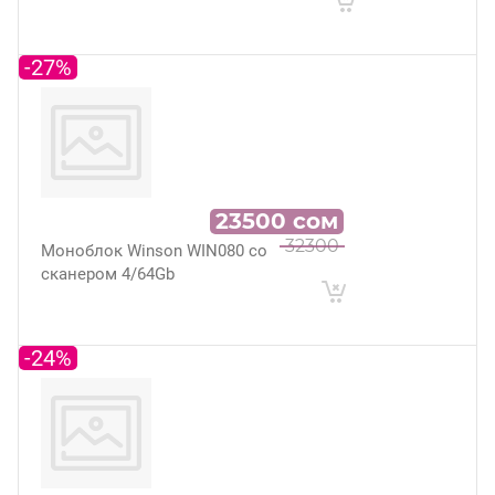
-27%
23500
сом
32300
Моноблок Winson WIN080 со
сканером 4/64Gb
-24%