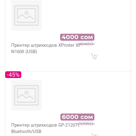
4000
сом
6450
Принтер штрихкодов XPrinter XP-
N160II (USB)
-45%
6000
сом
10950
Принтер штрихкодов GP-2120TU
Bluetooth/USB