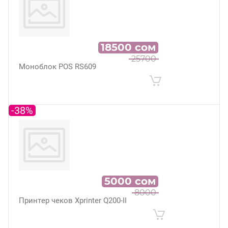
18500
сом
25700
Моноблок POS RS609
-38%
5000
сом
8000
Принтер чеков Xprinter Q200-II