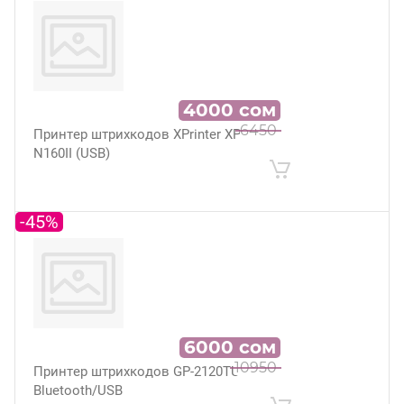
4000
сом
6450
Принтер штрихкодов XPrinter XP-
N160II (USB)
-45%
6000
сом
10950
Принтер штрихкодов GP-2120TU
Bluetooth/USB