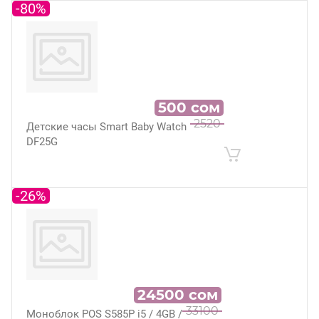
-80%
500
сом
2520
Детские часы Smart Baby Watch
DF25G
-26%
24500
сом
33100
Моноблок POS S585P i5 / 4GB /