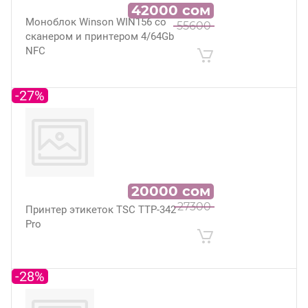
42000
сом
Моноблок Winson WIN156 со
55600
сканером и принтером 4/64Gb
NFC
-27%
20000
сом
27300
Принтер этикеток TSC TTP-342
Pro
-28%