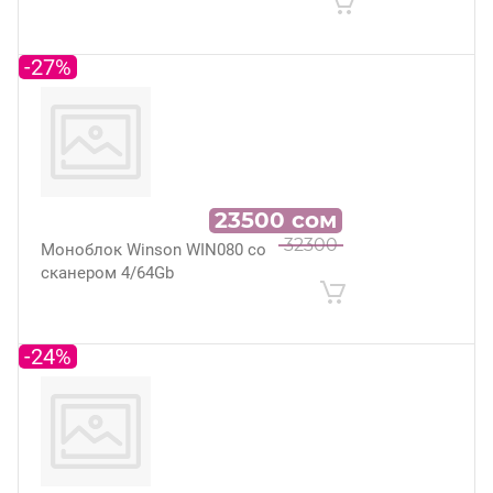
-27%
23500
сом
32300
Моноблок Winson WIN080 со
сканером 4/64Gb
-24%