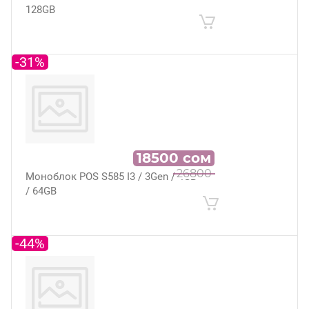
128GB
-31%
18500
сом
26800
Моноблок POS S585 I3 / 3Gen / 4GB
/ 64GB
-44%