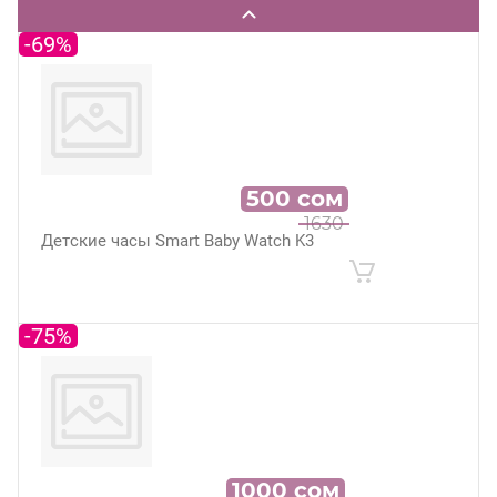
-69%
500
сом
1630
Детские часы Smart Baby Watch K3
-75%
1000
сом