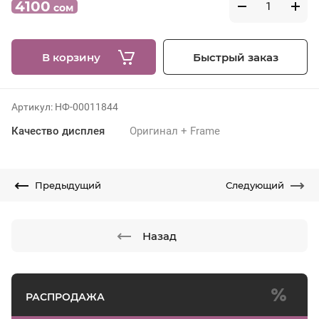
4100
сом
В корзину
Быстрый заказ
5000
сом
8000
Принтер чеков Xprinter Q200-II
Артикул:
НФ-00011844
Качество дисплея
Оригинал + Frame
-64%
Предыдущий
Следующий
Назад
500
сом
1400
Детские часы Smart Baby Watch Q90
РАСПРОДАЖА