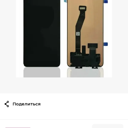
20000
сом
27300
Принтер этикеток TSC TTP-342
Pro
-28%
18500
сом
25700
Моноблок POS RS609
Поделиться
-38%