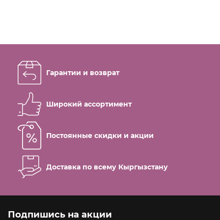
-26%
24500
сом
Гарантии и возврат
33100
Моноблок POS S585P i5 / 4GB /
128GB
Широкий ассортимент
-31%
Постоянные скидки и акции
Доставка по всему Кыргызстану
18500
сом
Подпишись на акции
26800
Моноблок POS S585 I3 / 3Gen / 4GB