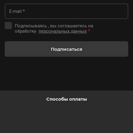
/ 64GB
-44%
Подписываясь , вы соглашаетесь на
обработку
персональных данных
*
Подписаться
21000
сом
37800
Моноблок POS S582 i5 / 3rd Gen /
8GB / 256GB
Способы оплаты
-29%