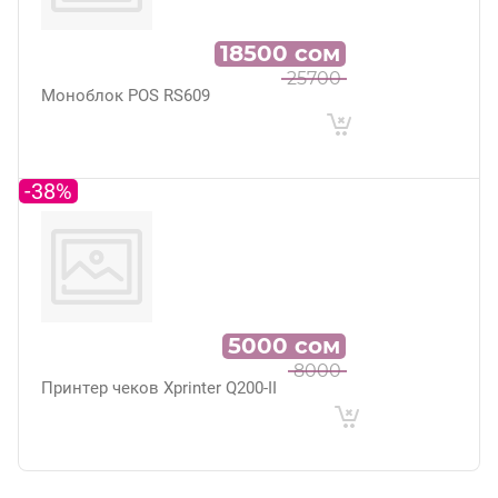
18500
сом
25700
Моноблок POS RS609
-38%
5000
сом
8000
Принтер чеков Xprinter Q200-II