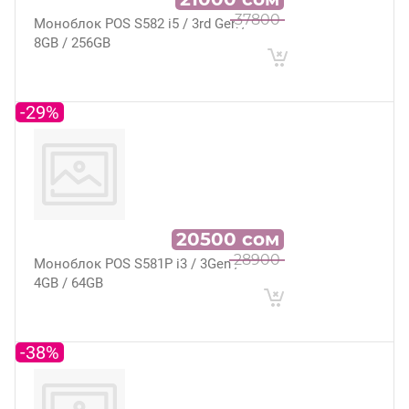
37800
Моноблок POS S582 i5 / 3rd Gen /
8GB / 256GB
-29%
20500
сом
28900
Моноблок POS S581P i3 / 3Gen /
4GB / 64GB
-38%