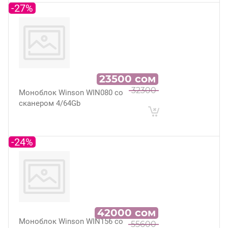
-27%
23500
сом
32300
Моноблок Winson WIN080 со
сканером 4/64Gb
-24%
42000
сом
Моноблок Winson WIN156 со
55600