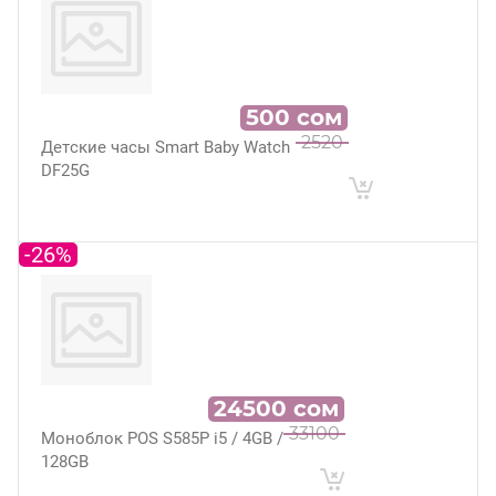
500
сом
2520
Детские часы Smart Baby Watch
DF25G
-26%
24500
сом
33100
Моноблок POS S585P i5 / 4GB /
128GB