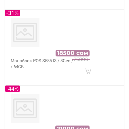
-31%
18500
сом
26800
Моноблок POS S585 I3 / 3Gen / 4GB
/ 64GB
-44%
21000
сом