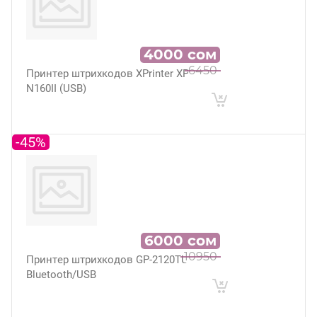
4000
сом
6450
Принтер штрихкодов XPrinter XP-
N160II (USB)
-45%
6000
сом
10950
Принтер штрихкодов GP-2120TU
Bluetooth/USB